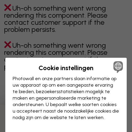
Uh-oh something went wrong
rendering this component. Please
contact customer support if the
problem persists.
Uh-oh something went wrong
rendering this component. Please
contact customer support if the
problem persists.
Cookie instellingen
Photowall en onze partners slaan informatie op
uw apparaat op om een aangepaste ervaring
te bieden, bezoekersstatistieken mogelijk te
Toont pagina 1 van 2 pagina's
maken en gepersonaliseerde marketing te
ondersteunen. U bepaalt welke soorten cookies
u accepteert naast de noodzakelijke cookies die
Ontdek meer categorieën
nodig zijn om de website te laten werken.
beige
zwart
zwart wit
blauw
bruin
groen