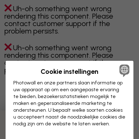
Uh-oh something went wrong
rendering this component. Please
contact customer support if the
problem persists.
Uh-oh something went wrong
rendering this component. Please
contact customer support if the
problem persists.
Cookie instellingen
Photowall en onze partners slaan informatie op
uw apparaat op om een aangepaste ervaring
te bieden, bezoekersstatistieken mogelijk te
Toont pagina 1 van 9 pagina's
maken en gepersonaliseerde marketing te
ondersteunen. U bepaalt welke soorten cookies
u accepteert naast de noodzakelijke cookies die
Ontdek meer categorieën
nodig zijn om de website te laten werken.
Beige
Zwart
Zwart wit
Blauw
Bruin
Groen