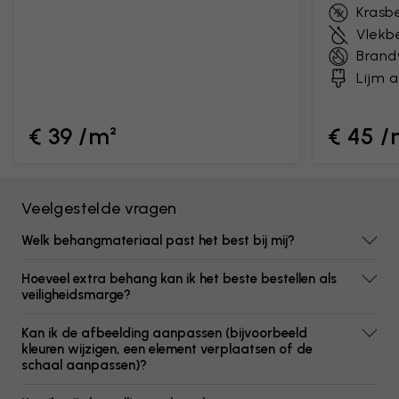
Krasb
Vlekb
Brand
Lijm 
€ 39 /m²
€ 45 /
Veelgestelde vragen
Welk behangmateriaal past het best bij mij?
Hoeveel extra behang kan ik het beste bestellen als
veiligheidsmarge?
Kan ik de afbeelding aanpassen (bijvoorbeeld
kleuren wijzigen, een element verplaatsen of de
schaal aanpassen)?