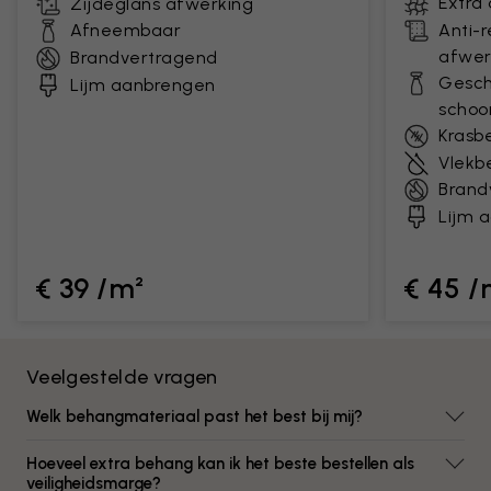
Extra
Zijdeglans afwerking
Afneembaar
Anti-
afwer
Brandvertragend
Gesch
Lijm aanbrengen
scho
Krasb
Vlekb
Brand
Lijm 
€ 39 /m²
€ 45 /
Veelgestelde vragen
Welk behangmateriaal past het best bij mij?
Hoeveel extra behang kan ik het beste bestellen als
veiligheidsmarge?