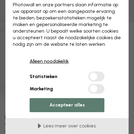
Photowall en onze partners slaan informatie op
uw apparaat op om een aangepaste ervaring
te bieden, bezoekersstatistieken mogelijk te
maken en gepersonaliseerde marketing te
ondersteunen. U bepaalt welke soorten cookies
u accepteert naast de noodzakelijke cookies die
3 gratis proefmonsters
nodig zijn om de website te laten werken.
Alleen noodakelijk
Statistieken
Marketing
Accepteer alles
Bewerk uw behang
Ons ontwerpteam kan elk motief aanpassen om het
Lees meer over cookies
uniek voor jou te maken.