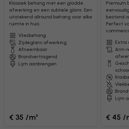
Klassiek behang met een gladde
Premium 
afwerking en een subtiele glans. Een
eenvoudig
uitstekend allround behang voor elke
bestand is
ruimte in huis.
Perfect v
commercie
Vliesbehang
Extra
Zijdeglans afwerking
Afneembaar
Anti-
afwer
Brandvertragend
Gesch
Lijm aanbrengen
scho
Krasb
Vlekb
Brand
Lijm 
€ 35 /m²
€ 45 /