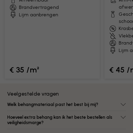
afwer
Brandvertragend
Gesch
Lijm aanbrengen
scho
Krasb
Vlekb
Brand
Lijm 
€ 35 /m²
€ 45 /
Veelgestelde vragen
Welk behangmateriaal past het best bij mij?
Hoeveel extra behang kan ik het beste bestellen als
veiligheidsmarge?