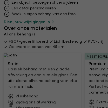
Een object toevoegen of verwijderen
Een detail personaliseren
Maak je eigen behang van een foto
Dien jouw wijzigingen in
Over onze materialen
Al ons behang is:
FSC®-gecertificeerd
Lichtbestendig
PVC-vrij
Geleverd in banen van 45 cm
MEEST POPUL
Satin
Premium 
Klassiek behang met een gladde
Premium 
afwerking en een subtiele glans. Een
eenvoudig
uitstekend allround behang voor elke
bestand is
ruimte in huis.
Perfect v
commercie
Vliesbehang
Extra
Zijdeglans afwerking
Afneembaar
Anti-