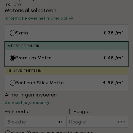
incl. btw
Materiaal selecteren
Informatie over het materiaal
Satin
€ 35 /m²
MEEST POPULAIR
Premium Matte
€ 45 /m²
HUURVRIENDELIJK
Peel and Stick Matte
€ 55 /m²
Afmetingen invoeren
Zo meet je je muur
Breedte
Hoogte
cm
cm
Voeg 6–10 cm toe aan breedte en hoogte