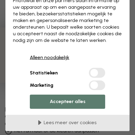
Photowall en onze partners slaan informatie op
uw apparaat op om een aangepaste ervaring
te bieden, bezoekersstatistieken mogelijk te
maken en gepersonaliseerde marketing te
ondersteunen. U bepaalt welke soorten cookies
u accepteert naast de noodzakelijke cookies die
3 gratis proefmonsters
nodig zijn om de website te laten werken.
Alleen noodakelijk
Statistieken
Marketing
Accepteer alles
Bewerk uw behang
Ons ontwerpteam kan elk motief aanpassen om het
Lees meer over cookies
uniek voor jou te maken.
Het formaat of de kleuren aanpassen