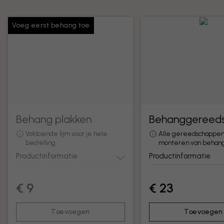
Voeg eerst behang toe
Behang plakken
Behanggereed
Voldoende lijm voor je hele
Alle gereedschappen
bestelling
monteren van behan
Productinformatie
Productinformatie
€ 9
€ 23
Toevoegen
Toevoegen