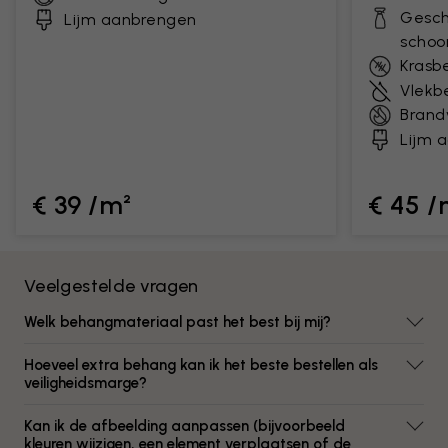
Gesch
Lijm aanbrengen
scho
Krasb
Vlekb
Brand
Lijm 
€ 39 /m²
€ 45 /
Veelgestelde vragen
Welk behangmateriaal past het best bij mij?
Hoeveel extra behang kan ik het beste bestellen als
veiligheidsmarge?
Kan ik de afbeelding aanpassen (bijvoorbeeld
kleuren wijzigen, een element verplaatsen of de