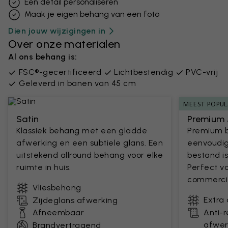
Een detail personaliseren
Maak je eigen behang van een foto
Dien jouw wijzigingen in
Over onze materialen
Al ons behang is:
FSC®-gecertificeerd
Lichtbestendig
PVC-vrij
Geleverd in banen van 45 cm
MEEST POPUL
Satin
Premium 
Klassiek behang met een gladde
Premium 
afwerking en een subtiele glans. Een
eenvoudig
uitstekend allround behang voor elke
bestand is
ruimte in huis.
Perfect v
commercie
Vliesbehang
Extra
Zijdeglans afwerking
Afneembaar
Anti-
afwer
Brandvertragend