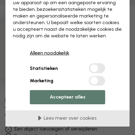
uw apparaat op om een aangepaste ervaring
te bieden, bezoekersstatistieken mogelijk te
maken en gepersonaliseerde marketing te
ondersteunen. U bepaalt welke soorten cookies
u accepteert naast de noodzakelijke cookies die
3 gratis proefmonsters
nodig zijn om de website te laten werken.
Alleen noodakelijk
Statistieken
Marketing
Accepteer alles
Bewerk uw behang
Ons ontwerpteam kan elk motief aanpassen om het
uniek voor jou te maken.
Lees meer over cookies
Het formaat of de kleuren aanpassen
Een object toevoegen of verwijderen