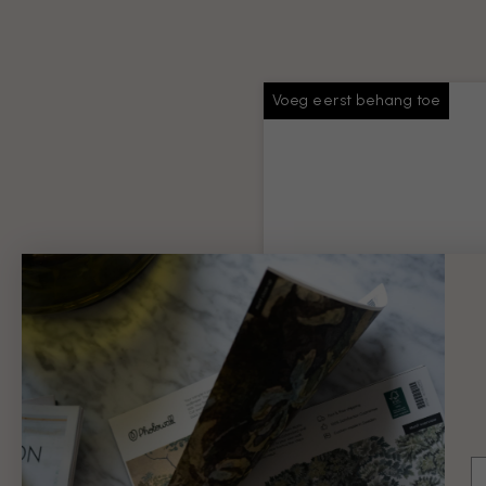
Voeg eerst behang toe
Behang plakken
Voldoende lijm voor je hele
bestelling
Productinformatie
€ 9
E