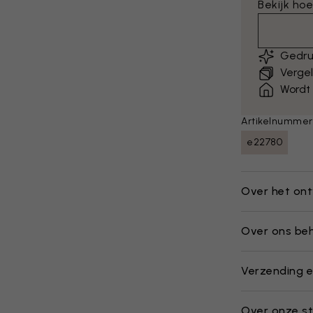
Bekijk hoe
Gedru
Vergel
Wordt
Artikelnummer
e22780
Over het on
Over ons be
Verzending e
Over onze st