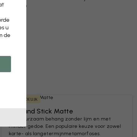
at
n aanpassen
verwijderen
erde
es u
n een foto
om de
HUURVRIENDELIJK
Peel and Stick Matte
Een duurzaam behang zonder lijm en met
minder gedoe. Een populaire keuze voor zowel
korte- als langetermijnmetamorfoses.