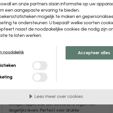
owall en onze partners slaan informatie op uw appara
Het formaat of de kleure
m een aangepaste ervaring te bieden,
Een object toevoegen of 
ekersstatistieken mogelijk te maken en gepersonalise
Een detail personaliseren
eting te ondersteunen. U bepaalt welke soorten cooki
Maak je eigen behang va
pteert naast de noodzakelijke cookies die nodig zijn 
Dien jouw wijzigingen in
ite te laten werken.
en noodakelijk
Accepteer alles
istieken
Geleverd in banen van 45 cm
keting
MEEST POPULAIR
Premium Matte
Lees meer over cookies
Premium behang met een eenvoudig te
reinigen oppervlak dat bestand is tegen het
dagelijks leven. Perfect voor drukke