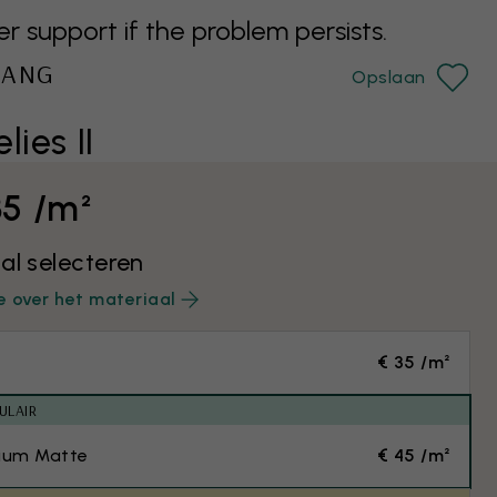
support if the problem persists.
HANG
Opslaan
lies II
35 /m²
al selecteren
e over het materiaal
€ 35 /m²
ULAIR
ium Matte
€ 45 /m²