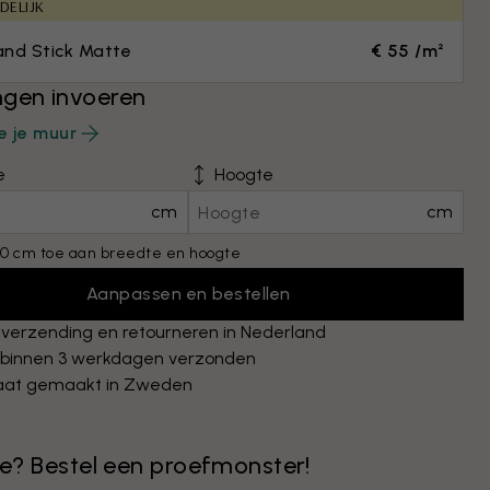
DELIJK
and Stick Matte
€ 55 /m²
gen invoeren
e je muur
e
Hoogte
cm
cm
0 cm toe aan breedte en hoogte
Aanpassen en bestellen
 verzending en retourneren in Nederland
 binnen 3 werkdagen verzonden
at gemaakt in Zweden
 je? Bestel een proefmonster!