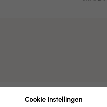
Cookie instellingen
Bewerk uw behang
Ons ontwerpteam kan elk mo