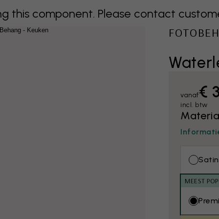
 this component. Please contact customer 
FOTOBE
Waterle
€ 
vanaf
incl. btw
Materia
Informati
Satin
MEEST POP
Prem