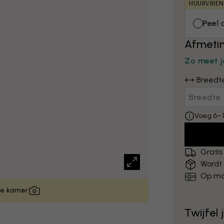
HUURVRIEN
Peel 
Afmetin
Zo meet j
Breedt
Voeg 6–1
Gratis
Wordt
Op ma
 je kamer
Twijfel