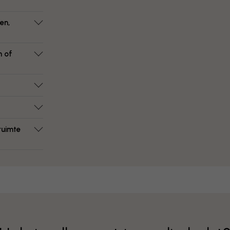
en,
n of
ruimte