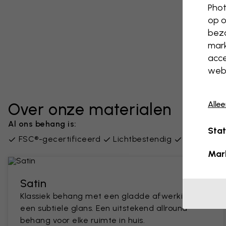
Phot
op o
bezo
mark
acce
webs
Alle
Over onze materialen
Al ons behang is:
Stat
FSC®-gecertificeerd
Lichtbestendig
PVC-vrij
Mar
Satin
Klassiek behang met een gladde afwerking en
een subtiele glans. Een uitstekend allround
behang voor elke ruimte in huis.