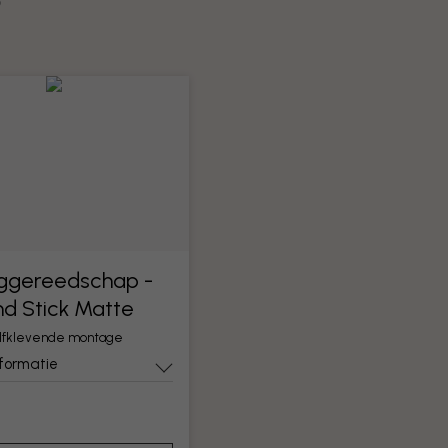
?
ggereedschap -
nd Stick Matte
elfklevende montage
nformatie