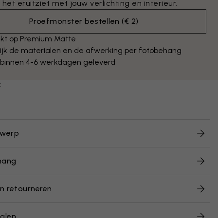
 het eruitziet met jouw verlichting en interieur.
Proefmonster bestellen
(
€ 2
)
kt op Premium Matte
ijk de materialen en de afwerking per fotobehang
 binnen 4-6 werkdagen geleverd
:
twerp
hang
n retourneren
alen