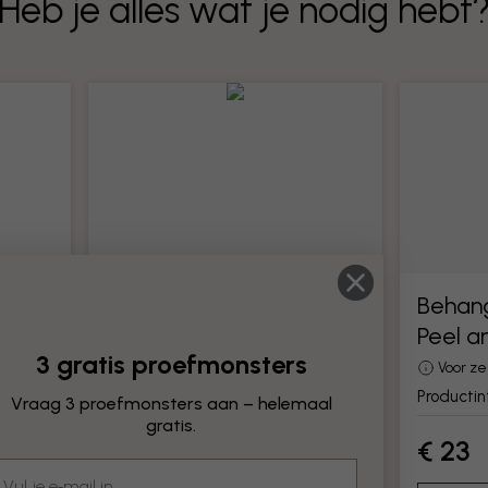
Heb je alles wat je nodig hebt
Behanggereedschap
Behan
Peel a
Alle gereedschappen voor het
3 gratis proefmonsters
monteren van behang
Voor z
Productinformatie
Producti
Vraag 3 proefmonsters aan – helemaal
gratis.
€ 23
€ 23
mail