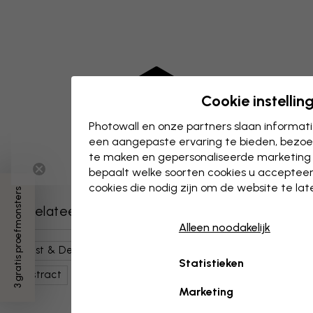
Cookie instellin
Photowall en onze partners slaan informa
een aangepaste ervaring te bieden, bezoek
te maken en gepersonaliseerde marketing
bepaalt welke soorten cookies u accepteer
cookies die nodig zijn om de website te la
3 gratis proefmonsters
Gerelateerde categorieën
Alleen noodakelijk
Kunst & Design
Schilderijen
Aquarellen
Statistieken
Abstract
Bruin
Kunststromingen
Marketing