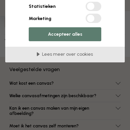
Kleuren vervagen niet
Statistieken
Artikelnummer:
Marketing
e21343
Accepteer alles
Verzending en retourneren
Lees meer over cookies
Veelgestelde vragen
Wat kost een canvas?
Welke canvasafmetingen zijn beschikbaar?
Kan ik een canvas maken van mijn eigen
afbeelding?
Moet ik het canvas zelf monteren?