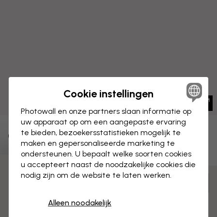
Cookie instellingen
Photowall en onze partners slaan informatie op
uw apparaat op om een aangepaste ervaring
te bieden, bezoekersstatistieken mogelijk te
CANVAS
Opslaan
maken en gepersonaliseerde marketing te
ondersteunen. U bepaalt welke soorten cookies
Retro Vlag
u accepteert naast de noodzakelijke cookies die
3 gratis proefmonsters
nodig zijn om de website te laten werken.
Aanpassen en bestellen
Voorgemonteerd en klaar om op te hangen
Alleen noodakelijk
Mat oppervlak