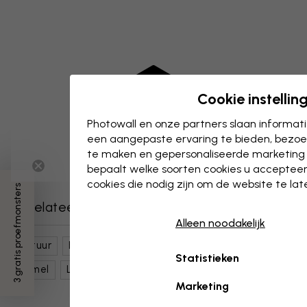
Cookie instellin
Photowall en onze partners slaan informa
een aangepaste ervaring te bieden, bezoek
te maken en gepersonaliseerde marketing
bepaalt welke soorten cookies u accepteer
cookies die nodig zijn om de website te la
3 gratis proefmonsters
Gerelateerde categorieën
Alleen noodakelijk
Natuur
Bladeren
Palmbladeren
Regen
Statistieken
Hemel
Landschappen
Zwart Wit
Marketing