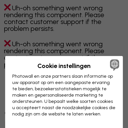
Uh-oh something went wrong
rendering this component. Please
contact customer support if the
problem persists.
Uh-oh something went wrong
rendering this component. Please
contact customer support if the
problem persists.
Cookie instellingen
Photowall en onze partners slaan informatie op
uw apparaat op om een aangepaste ervaring
te bieden, bezoekersstatistieken mogelijk te
Toont pagina 1 van 1 pagina's
maken en gepersonaliseerde marketing te
ondersteunen. U bepaalt welke soorten cookies
u accepteert naast de noodzakelijke cookies die
Ontdek meer categorieën
nodig zijn om de website te laten werken.
beige
zwart
zwart wit
blauw
bruin
groen