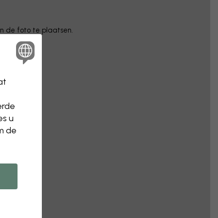
in de foto te plaatsen.
at
erde
es u
om de