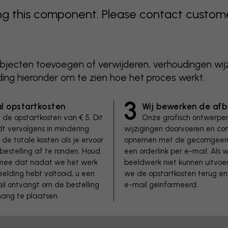
 this component. Please contact customer 
objecten toevoegen of verwijderen, verhoudingen wij
ing hieronder om te zien hoe het proces werkt.
3
l opstartkosten
Wij bewerken de afb
 de opstartkosten van € 5. Dit
Onze grafisch ontwerper
t vervolgens in mindering
wijzigingen doorvoeren en co
de totale kosten als je ervoor
opnemen met de gecorrigeerd
bestelling af te ronden. Houd
een orderlink per e-mail. Als 
 mee dat nadat we het werk
beeldwerk niet kunnen uitvoe
elding hebt voltooid, u een
we de opstartkosten terug en
ail ontvangt om de bestelling
e-mail geïnformeerd.
hang te plaatsen.