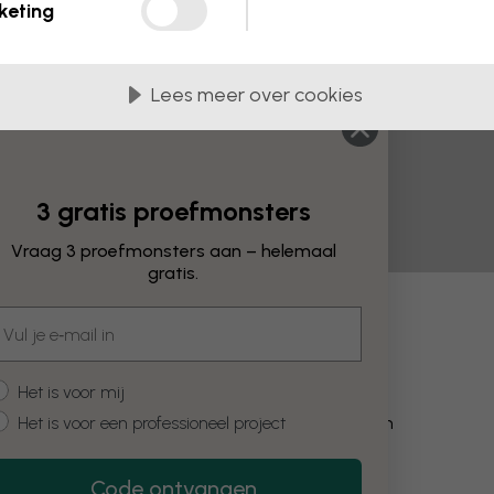
keting
Lees meer over cookies
3 gratis proefmonsters
Vraag 3 proefmonsters aan – helemaal
gratis.
mail
wijzigingen
ustomer type
Het is voor mij
Het is voor een professioneel project
Kleur aanpassen
Code ontvangen
Restore