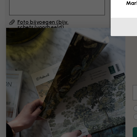
Mar
Foto bijvoegen (bijv.
schets/voorbeeld)
Door op ”Verzenden”, te klikken, accepteer ik
de gebruiksvoorwaarden van Photowall
en
bevestig ik dat ik ze heb gelezen.
E
Voorbeelden van 
C
Zwart-wit
Vintage