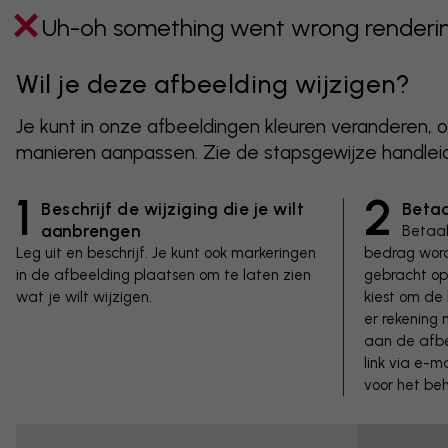
Uh-oh something went wrong rendering
Wil je deze afbeelding wijzigen?
Je kunt in onze afbeeldingen kleuren veranderen, 
manieren aanpassen. Zie de stapsgewijze handleid
1
2
Beschrijf de wijziging die je wilt
Betaa
aanbrengen
Betaal
Leg uit en beschrijf. Je kunt ook markeringen
bedrag word
in de afbeelding plaatsen om te laten zien
gebracht op 
wat je wilt wijzigen.
kiest om de 
er rekening
aan de afbe
link via e-m
voor het be