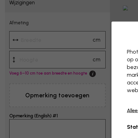
Wijzigingen
Afmeting
cm
Phot
op o
cm
bezo
Voeg 6–10 cm toe aan breedte en hoogte
mark
acce
webs
Opmerking toevoegen
Alle
Opmerking (English) #1
Stat