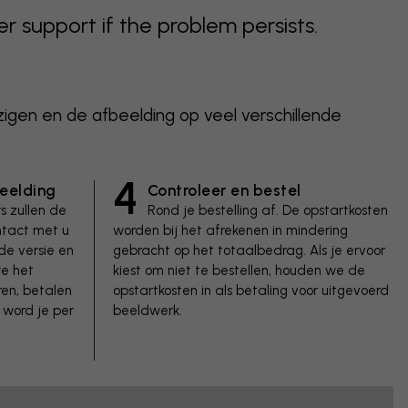
support if the problem persists.
zigen en de afbeelding op veel verschillende
4
eelding
Controleer en bestel
s zullen de
Rond je bestelling af. De opstartkosten
ntact met u
worden bij het afrekenen in mindering
e versie en
gebracht op het totaalbedrag. Als je ervoor
we het
kiest om niet te bestellen, houden we de
ren, betalen
opstartkosten in als betaling voor uitgevoerd
 word je per
beeldwerk.