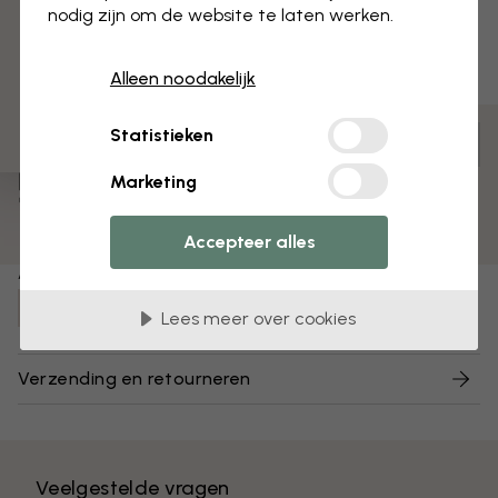
3 gratis proefmonsters
nodig zijn om de website te laten werken.
Alleen noodakelijk
Statistieken
Aanpassen en bestellen
Voorgemonteerd en klaar om op te hangen
Marketing
Mat oppervlak
Kleuren vervagen niet
Accepteer alles
Artikelnummer:
e325682
Lees meer over cookies
Verzending en retourneren
Veelgestelde vragen