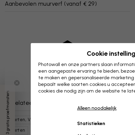
Aanbevolen muurverf
(
vanaf € 29
)
Cookie instellin
Photowall en onze partners slaan informa
een aangepaste ervaring te bieden, bezoek
te maken en gepersonaliseerde marketing
bepaalt welke soorten cookies u accepteer
cookies die nodig zijn om de website te la
3 gratis proefmonsters
Gerelateerde categorieën
Alleen noodakelijk
Kaarten, Vlaggen & Plaatsen
Wereldkaarten
Statistieken
Kaarten