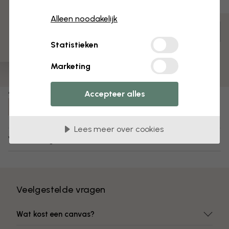
3 gratis proefmonsters
Alleen noodakelijk
Aanpassen en bestellen
Statistieken
Voorgemonteerd en klaar om op te hangen
Mat oppervlak
Marketing
Kleuren vervagen niet
Artikelnummer:
Accepteer alles
e84372
Lees meer over cookies
Verzending en retourneren
Veelgestelde vragen
Wat kost een canvas?