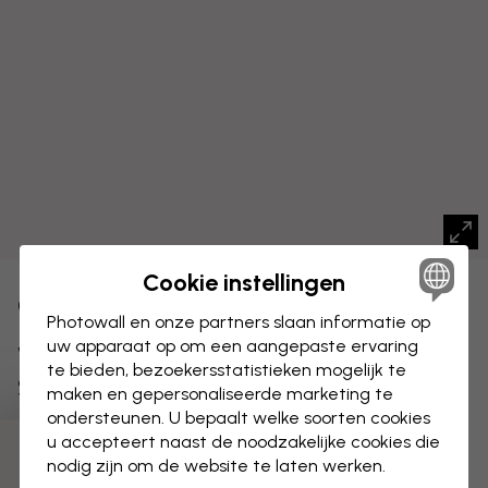
Cookie instellingen
CANVAS
Opslaan
Photowall en onze partners slaan informatie op
uw apparaat op om een aangepaste ervaring
Wanderlust Wereldkaart in het
te bieden, bezoekersstatistieken mogelijk te
Spaans
maken en gepersonaliseerde marketing te
ondersteunen. U bepaalt welke soorten cookies
u accepteert naast de noodzakelijke cookies die
nodig zijn om de website te laten werken.