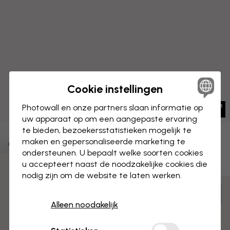
Cookie instellingen
Photowall en onze partners slaan informatie op
uw apparaat op om een aangepaste ervaring
te bieden, bezoekersstatistieken mogelijk te
maken en gepersonaliseerde marketing te
CANVAS
Opslaan
ondersteunen. U bepaalt welke soorten cookies
u accepteert naast de noodzakelijke cookies die
Type Mic Vierkant
3 gratis proefmonsters
nodig zijn om de website te laten werken.
Aanpassen en bestellen
Alleen noodakelijk
Voorgemonteerd en klaar om op te hangen
Mat oppervlak