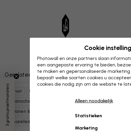
Cookie instellin
Photowall en onze partners slaan informa
een aangepaste ervaring te bieden, bezoek
te maken en gepersonaliseerde marketing
Gerelateerde categorieën
bepaalt welke soorten cookies u accepteer
cookies die nodig zijn om de website te la
3 gratis proefmonsters
Natuur
Bloemen
Zonnebloemen
Alleen noodakelijk
Botanische Kunst
Kunst & Design
Patronen & Vormen
Bloemrijk
Schilderijen
Statistieken
Aquarellen
Geel
Marketing