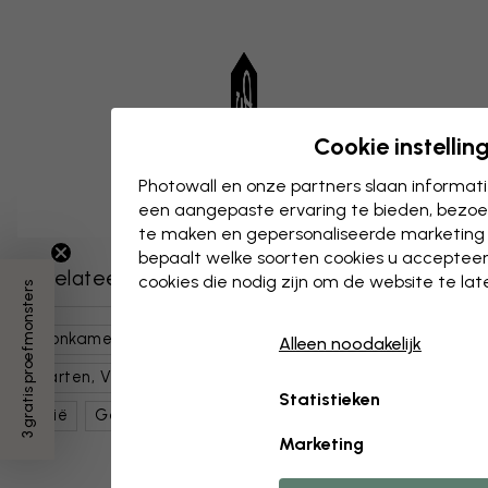
Cookie instellin
Photowall en onze partners slaan informa
een aangepaste ervaring te bieden, bezoek
te maken en gepersonaliseerde marketing
bepaalt welke soorten cookies u accepteer
Gerelateerde categorieën
cookies die nodig zijn om de website te la
3 gratis proefmonsters
Woonkamer
Natuur
Landschappen
Alleen noodakelijk
Kaarten, Vlaggen & Plaatsen
Plaatsen
Europa
Statistieken
Italië
Gebouwtypen & -kenmerken
Kleurrijk
Marketing