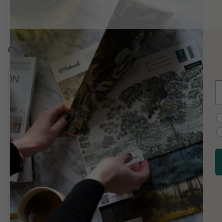
Gerelateerde categorieën
Entertainment & Films
Misdaadfilms
E
C
Uh-oh somethin
customer support i