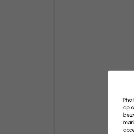
Phot
op o
bezo
mark
acce