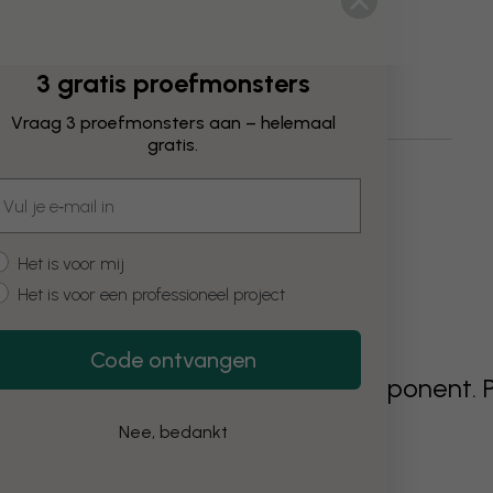
3 gratis proefmonsters
Vraag 3 proefmonsters aan – helemaal
gratis.
mail
ustomer type
Het is voor mij
Het is voor een professioneel project
Code ontvangen
g went wrong rendering this component. 
f the problem persists.
Nee, bedankt