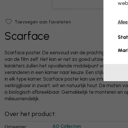
webs
Alle
Toevoegen aan favorieten
Scarface
Stat
Mar
Scarface poster. De eenvoud van de prachtige filmpos
van de film zelf. Het kan er net zo goed uitzien in de gan
karakters zullen het opvallende middelpunt van uw kame
veranderen in een kamer naar keuze. Een stijlvolle afbee
in elk type kamer. Scarface poster kan uw interieurontwer
verkrijgbaar in zwart, wit en natuurlijk hout. De maten v
is biologisch afbreekbaar. Gemakkelijk te monteren en op
milieuvriendelijk.
Over het product:
AO Collection
Ontwerper: