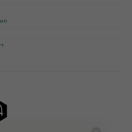
int
)
rs