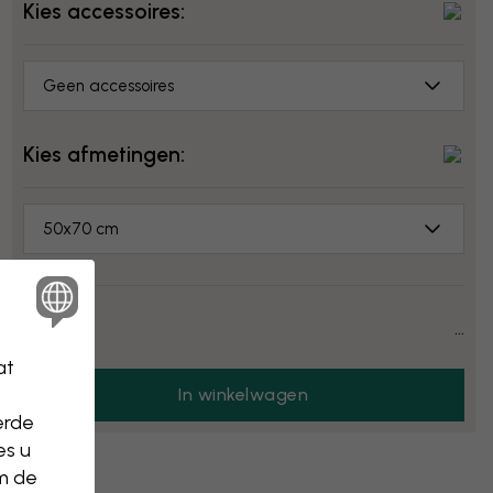
Kies accessoires:
Geen accessoires
Kies afmetingen:
50x70 cm
Prijs:
...
at
In winkelwagen
erde
es u
om de