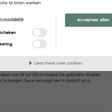
ite te laten werken.
en noodakelijk
Accepteer alles
istieken
keting
ter contrasteert mooi met het complexe onderwerp
g thuis als in de kantine op het werk. Deze iconische
r worden. Poster zal onmiddellijk de stemming
Lees meer over cookies
lding van een filmlegende is altijd een welkom gezicht
p echt opvallen tussen de rest. Lijsten zijn
ariëren van 28 tot 150 cm breed. De gebruikte drukinkt
 te hangen. Deze vervaagt niet in zonlicht en is