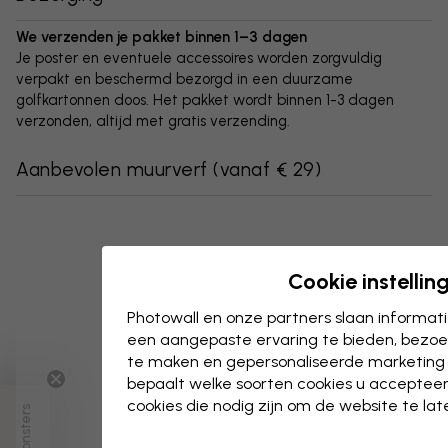
We verzenden je pakket binnen 1–3 dagen
Je poster en eventuele accessoires worden zorgvuldig
verpakt en beschermd bezorgd in een duurzame
golfkartonnen doos. Het pakket wordt binnen 1-3 dagen
verzonden, altijd met gratis verzending.
Aanbevolen muurverf
(
vanaf € 29
)
Cookie instellin
Photowall en onze partners slaan informa
een aangepaste ervaring te bieden, bezoek
te maken en gepersonaliseerde marketing
bepaalt welke soorten cookies u accepteer
cookies die nodig zijn om de website te la