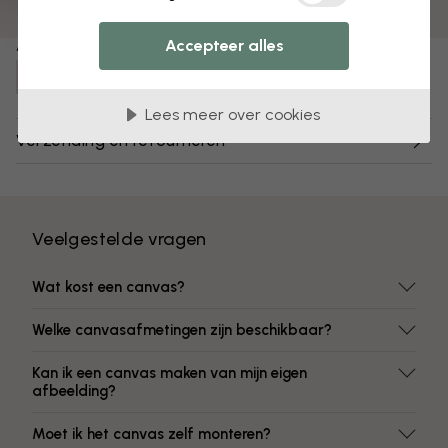
Kleuren vervagen niet
Accepteer alles
Artikelnummer:
e310289
Lees meer over cookies
Verzending en retourneren
Veelgestelde vragen
Wat kost een canvas?
Welke canvasafmetingen zijn beschikbaar?
Kan ik een canvas maken van mijn eigen
afbeelding?
Moet ik het canvas zelf monteren?