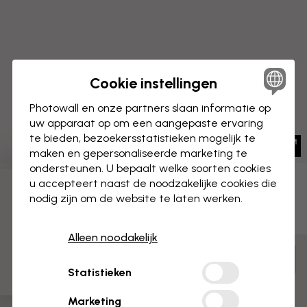
Cookie instellingen
Photowall en onze partners slaan informatie op
uw apparaat op om een aangepaste ervaring
te bieden, bezoekersstatistieken mogelijk te
maken en gepersonaliseerde marketing te
ondersteunen. U bepaalt welke soorten cookies
u accepteert naast de noodzakelijke cookies die
3 gratis proefmonsters
CANVAS
Opslaan
nodig zijn om de website te laten werken.
Spoorrails
Alleen noodakelijk
Aanpassen en bestellen
Statistieken
Voorgemonteerd en klaar om op te hangen
Mat oppervlak
Marketing