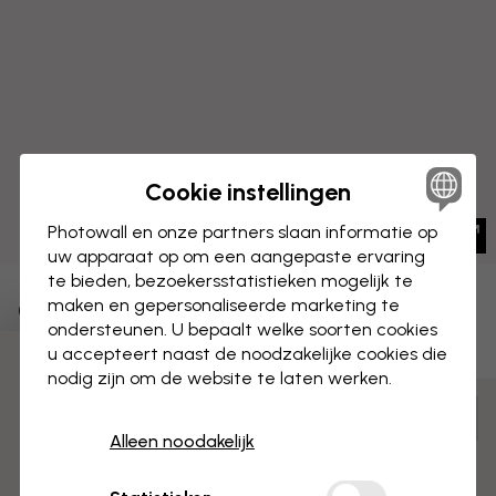
Cookie instellingen
Photowall en onze partners slaan informatie op
uw apparaat op om een aangepaste ervaring
te bieden, bezoekersstatistieken mogelijk te
maken en gepersonaliseerde marketing te
CANVAS
Opslaan
ondersteunen. U bepaalt welke soorten cookies
u accepteert naast de noodzakelijke cookies die
Papegaaiduiker met vis
3 gratis proefmonsters
nodig zijn om de website te laten werken.
Aanpassen en bestellen
Alleen noodakelijk
Voorgemonteerd en klaar om op te hangen
Mat oppervlak