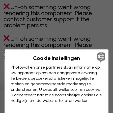
Uh-oh something went wrong
rendering this component. Please
contact customer support if the
problem persists.
Uh-oh something went wrong
rendering this component. Please
contact customer support if the
problem persists.
Cookie instellingen
Photowall en onze partners slaan informatie op
uw apparaat op om een aangepaste ervaring
te bieden, bezoekersstatistieken mogelijk te
Toont pagina 1 van 1 pagina's
maken en gepersonaliseerde marketing te
ondersteunen. U bepaalt welke soorten cookies
u accepteert naast de noodzakelijke cookies die
Ontdek meer categorieën
nodig zijn om de website te laten werken.
beige
zwart
zwart wit
blauw
bruin
groen