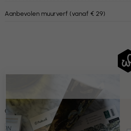
Aanbevolen muurverf
(
vanaf € 29
)
Gerelateerde categorieën
Vintage
Kunst & Design
Hedendaagse Kunst
Kuns