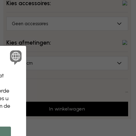
Kies accessoires:
Geen accessoires
Kies afmetingen:
50x70 cm
at
Prijs:
...
erde
es u
om de
In winkelwagen