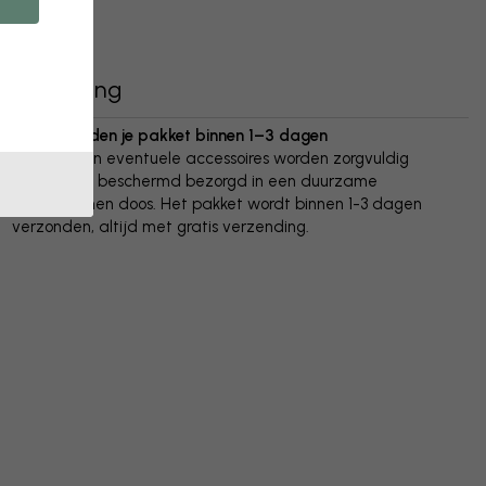
Bezorging
We verzenden je pakket binnen 1–3 dagen
Je poster en eventuele accessoires worden zorgvuldig
verpakt en beschermd bezorgd in een duurzame
golfkartonnen doos. Het pakket wordt binnen 1-3 dagen
verzonden, altijd met gratis verzending.