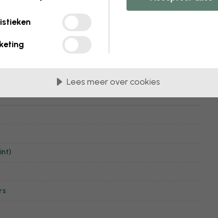
istieken
keting
Lees meer over cookies
int
)
rs