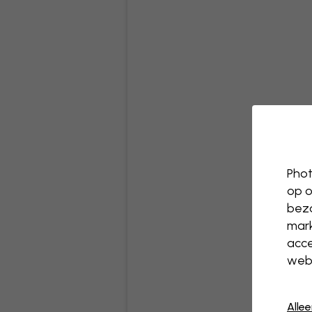
Phot
op o
bezo
mark
acce
webs
Alle