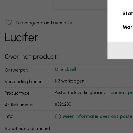
Stat
Toevoegen aan favorieten
Mar
Lucifer
Over het product:
Olle Eksell
Ontwerper:
1-3 werkdagen
Verzending binnen:
Poster (ook verkrijgbaar als
canvas pr
Producttype:
e326230
Artikelnummer:
Meer informatie over ons poste
info:
Variaties op dit motief: