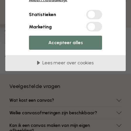
Voorgemonteerd en klaar om op te hangen
Mat oppervlak
Statistieken
Kleuren vervagen niet
Marketing
Artikelnummer:
e319206
Accepteer alles
Verzending en retourneren
Lees meer over cookies
Veelgestelde vragen
Wat kost een canvas?
Welke canvasafmetingen zijn beschikbaar?
Kan ik een canvas maken van mijn eigen
afbeelding?