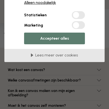
3 gratis proefmonsters
Kleuren vervagen niet
Alleen noodakelijk
Artikelnummer:
Statistieken
e332649
Marketing
Verzending en retourneren
Accepteer alles
Lees meer over cookies
Veelgestelde vragen
Wat kost een canvas?
Welke canvasafmetingen zijn beschikbaar?
Kan ik een canvas maken van mijn eigen
afbeelding?
Moet ik het canvas zelf monteren?