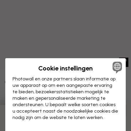
Cookie instellingen
Photowall en onze partners slaan informatie op
CANVAS
Opslaan
uw apparaat op om een aangepaste ervaring
te bieden, bezoekersstatistieken mogelijk te
Málaga Spanje Skyline
maken en gepersonaliseerde marketing te
ondersteunen. U bepaalt welke soorten cookies
Aanpassen en bestellen
u accepteert naast de noodzakelijke cookies die
nodig zijn om de website te laten werken.
Voorgemonteerd en klaar om op te hangen
Mat oppervlak