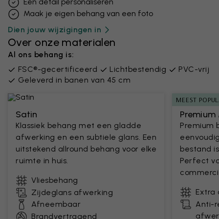
Een detail personaliseren
Maak je eigen behang van een foto
Dien jouw wijzigingen in
Over onze materialen
Al ons behang is:
FSC®-gecertificeerd
Lichtbestendig
PVC-vrij
Geleverd in banen van 45 cm
MEEST POPUL
Satin
Premium 
Klassiek behang met een gladde
Premium 
afwerking en een subtiele glans. Een
eenvoudig
uitstekend allround behang voor elke
bestand is
ruimte in huis.
Perfect v
commercie
Vliesbehang
Extra
Zijdeglans afwerking
Afneembaar
Anti-
afwer
Brandvertragend