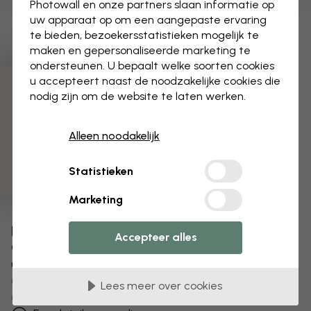
Photowall en onze partners slaan informatie op
uw apparaat op om een aangepaste ervaring
te bieden, bezoekersstatistieken mogelijk te
maken en gepersonaliseerde marketing te
ondersteunen. U bepaalt welke soorten cookies
u accepteert naast de noodzakelijke cookies die
3 gratis proefmonsters
nodig zijn om de website te laten werken.
Alleen noodakelijk
Statistieken
Marketing
Bewerk uw behang
Accepteer alles
Ons ontwerpteam kan elk motief aanpassen om het
uniek voor jou te maken.
Het formaat of de kleuren aanpassen
Lees meer over cookies
Een object toevoegen of verwijderen