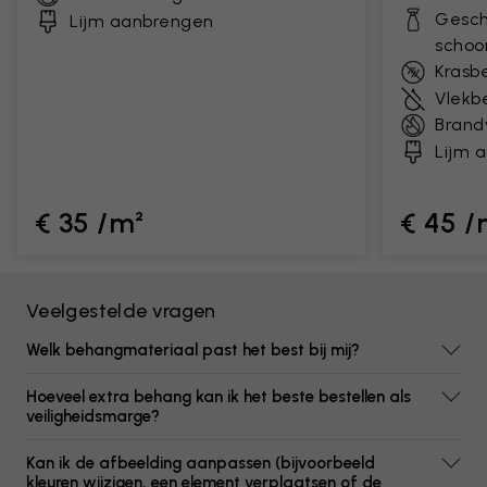
Gesch
Lijm aanbrengen
scho
Krasb
Vlekb
Brand
Lijm 
€ 35 /m²
€ 45 /
Veelgestelde vragen
Welk behangmateriaal past het best bij mij?
Hoeveel extra behang kan ik het beste bestellen als
veiligheidsmarge?
Kan ik de afbeelding aanpassen (bijvoorbeeld
kleuren wijzigen, een element verplaatsen of de