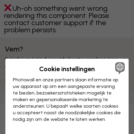
Uh-oh something went wrong
rendering this component. Please
contact customer support if the
problem persists.
Vem?
Colorful and playful motifs for the smallest. Here you
can find wallpapers with both characters and
Cookie instellingen
scenes depicting everyday adventures. All from
Photowall en onze partners slaan informatie op
Stina Wirsen popular Vem books.
uw apparaat op om een aangepaste ervaring
te bieden, bezoekersstatistieken mogelijk te
Behang
(
1
)
Canvas prints
(
0
)
Posters
(
0
)
maken en gepersonaliseerde marketing te
ondersteunen. U bepaalt welke soorten cookies
u accepteert naast de noodzakelijke cookies die
Uh-oh something went wrong
nodig zijn om de website te laten werken.
rendering this component. Please
contact customer support if the