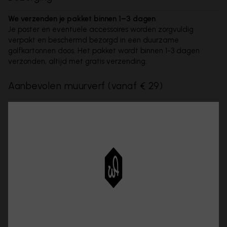
We verzenden je pakket binnen 1–3 dagen
Je poster en eventuele accessoires worden zorgvuldig
verpakt en beschermd bezorgd in een duurzame
golfkartonnen doos. Het pakket wordt binnen 1-3 dagen
verzonden, altijd met gratis verzending.
Aanbevolen muurverf
(
vanaf € 29
)