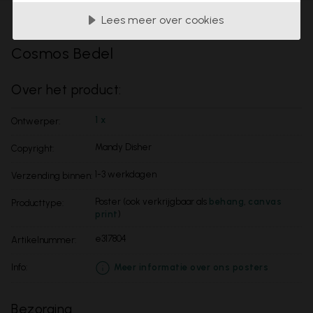
Lees meer over cookies
Toevoegen aan favorieten
Cosmos Bedel
Over het product:
1 x
Ontwerper:
Mandy Disher
Copyright:
1-3 werkdagen
Verzending binnen:
Poster (ook verkrijgbaar als
behang
,
canvas
Producttype:
print
)
e317804
Artikelnummer:
info:
Meer informatie over ons posters
Bezorging