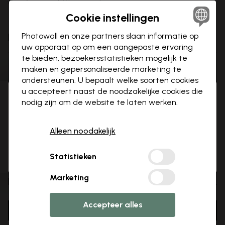
Overhangend
Witte rand
Cookie instellingen
Photowall en onze partners slaan informatie op
Kies accessoires:
uw apparaat op om een aangepaste ervaring
te bieden, bezoekersstatistieken mogelijk te
maken en gepersonaliseerde marketing te
Geen accessoires
ondersteunen. U bepaalt welke soorten cookies
u accepteert naast de noodzakelijke cookies die
3 gratis proefmonsters
Hi there!
Sluite
Kies afmetingen:
nodig zijn om de website te laten werken.
It looks like you are visiting us from USA.
Please go to our local store for ordering.
Alleen noodakelijk
50x50 cm
Select country
OK
Statistieken
Marketing
Prijs:
...
Accepteer alles
In winkelwagen