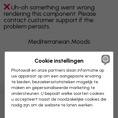
Uh-oh something went wrong
rendering this component. Please
contact customer support if the
problem persists.
Mediterranean Moods
Producten uit de collectie
Cookie instellingen
Uh-oh something went wrong
Photowall en onze partners slaan informatie op
rendering this component. Please
uw apparaat op om een aangepaste ervaring
te bieden, bezoekersstatistieken mogelijk te
contact customer support if the
maken en gepersonaliseerde marketing te
problem persists.
ondersteunen. U bepaalt welke soorten cookies
u accepteert naast de noodzakelijke cookies die
nodig zijn om de website te laten werken.
Toont pagina 1 van 1 pagina's