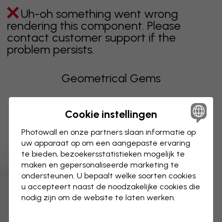
Uh-oh something went wrong
rendering this component. Please
contact customer support if the
problem persists.
Geometrical Gems
Producten uit de collectie
Cookie instellingen
Uh-oh something went wrong
Photowall en onze partners slaan informatie op
rendering this component. Please
uw apparaat op om een aangepaste ervaring
te bieden, bezoekersstatistieken mogelijk te
contact customer support if the
maken en gepersonaliseerde marketing te
problem persists.
ondersteunen. U bepaalt welke soorten cookies
u accepteert naast de noodzakelijke cookies die
nodig zijn om de website te laten werken.
Toont pagina 1 van 1 pagina's