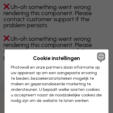
Uh-oh something went wrong
rendering this component. Please
contact customer support if the
problem persists.
Uh-oh something went wrong
rendering this component. Please
contact customer support if the
problem persists.
Cookie instellingen
Photowall en onze partners slaan informatie op
uw apparaat op om een aangepaste ervaring
te bieden, bezoekersstatistieken mogelijk te
Toont pagina 1 van 1 pagina's
maken en gepersonaliseerde marketing te
ondersteunen. U bepaalt welke soorten cookies
u accepteert naast de noodzakelijke cookies die
Ontdek meer categorieën
nodig zijn om de website te laten werken.
Beige
Zwart
Zwart wit
Blauw
Bruin
Groen