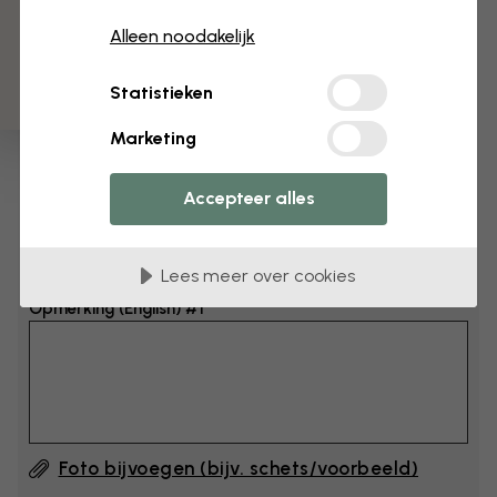
3 gratis proefmonsters
Afmeting
Alleen noodakelijk
cm
Statistieken
cm
Marketing
Voeg 6–10 cm toe aan breedte en hoogte
Accepteer alles
Opmerking toevoegen
Lees meer over cookies
Opmerking (English) #1
Foto bijvoegen (bijv. schets/voorbeeld)