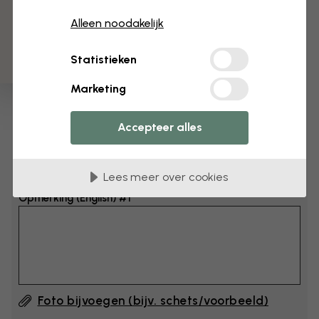
3 gratis proefmonsters
Afmeting
Alleen noodakelijk
cm
Statistieken
cm
Marketing
Voeg 6–10 cm toe aan breedte en hoogte
Accepteer alles
Opmerking toevoegen
Lees meer over cookies
Opmerking (English) #1
Foto bijvoegen (bijv. schets/voorbeeld)