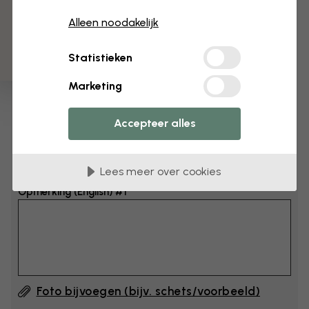
3 gratis proefmonsters
Afmeting
Alleen noodakelijk
cm
Statistieken
cm
Marketing
Voeg 6–10 cm toe aan breedte en hoogte
Accepteer alles
Opmerking toevoegen
Lees meer over cookies
Opmerking (English) #1
Foto bijvoegen (bijv. schets/voorbeeld)