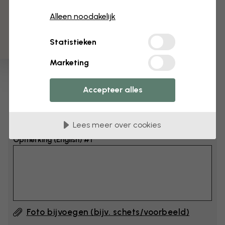
3 gratis proefmonsters
Afmeting
Alleen noodakelijk
cm
Statistieken
cm
Marketing
Voeg 6–10 cm toe aan breedte en hoogte
Accepteer alles
Opmerking toevoegen
Lees meer over cookies
Opmerking (English) #1
Foto bijvoegen (bijv. schets/voorbeeld)