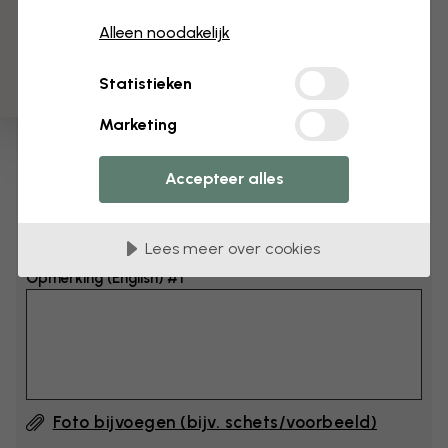
3 gratis proefmonsters
Afmeting
Alleen noodakelijk
cm
Statistieken
cm
Marketing
Voeg 6–10 cm toe aan breedte en hoogte
Accepteer alles
Opmerking toevoegen
Lees meer over cookies
Opmerking (English) #1
Foto bijvoegen (bijv. schets/voorbeeld)