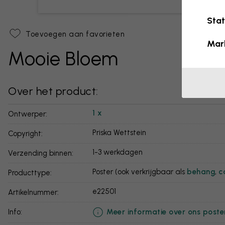
Stat
Toevoegen aan favorieten
Mar
Mooie Bloem
Over het product:
1 x
Ontwerper:
Priska Wettstein
Copyright:
1-3 werkdagen
Verzending binnen:
Poster (ook verkrijgbaar als
behang
,
c
Producttype:
e22501
Artikelnummer:
Meer informatie over ons poste
info: