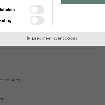
istieken
keting
Lees meer over cookies
anvas print
)
rs