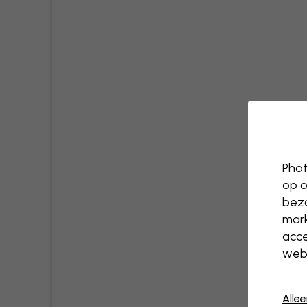
Phot
op o
bezo
mark
acce
webs
Alle