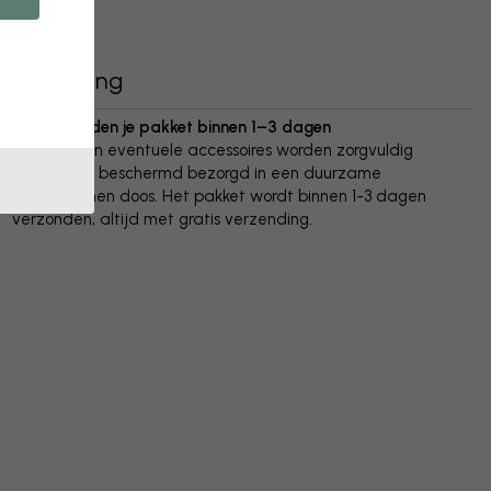
Bezorging
We verzenden je pakket binnen 1–3 dagen
Je poster en eventuele accessoires worden zorgvuldig
verpakt en beschermd bezorgd in een duurzame
golfkartonnen doos. Het pakket wordt binnen 1-3 dagen
verzonden, altijd met gratis verzending.