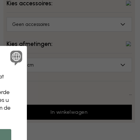
Kies accessoires:
Geen accessoires
Kies afmetingen:
50x50 cm
at
erde
Prijs:
...
es u
Sluiten
om de
In winkelwagen