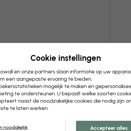
Cookie instellingen
owall en onze partners slaan informatie op uw appara
m een aangepaste ervaring te bieden,
ekersstatistieken mogelijk te maken en gepersonalise
eting te ondersteunen. U bepaalt welke soorten cooki
Hi there!
pteert naast de noodzakelijke cookies die nodig zijn 
ite te laten werken.
It looks like you are visiting us from USA.
Please go to our local store for ordering.
en noodakelijk
Accepteer alles
Select country
OK