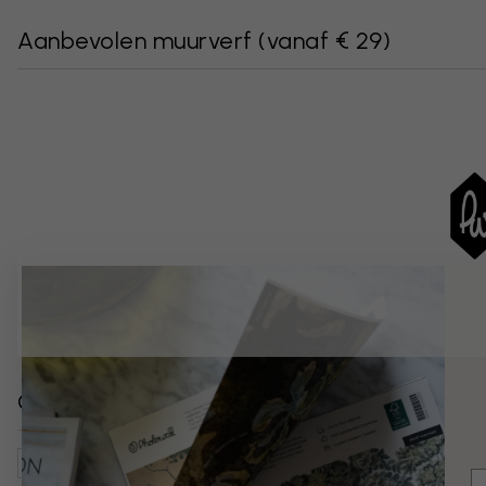
Aanbevolen muurverf
(
vanaf € 29
)
Gerelateerde categorieën
Natuur
Bloemen
Anemonen
Kunst & Design
Sti
E