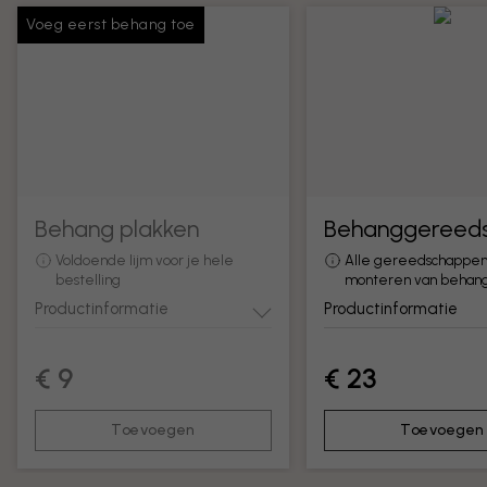
Voeg eerst behang toe
Behang plakken
Behanggereed
Voldoende lijm voor je hele
Alle gereedschappen
bestelling
monteren van behan
Productinformatie
Productinformatie
€ 9
€ 23
Toevoegen
Toevoegen